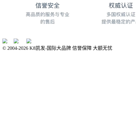
© 2004-
2026
K8凯发-国际大品牌 信誉保障 大额无忧