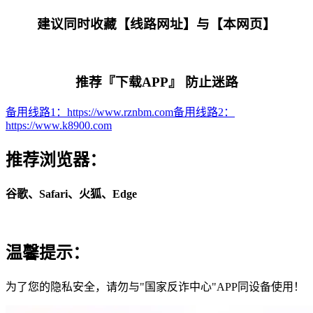
建议同时收藏【线路网址】与【本网页】
推荐『下载APP』 防止迷路
备用线路
1
：
https://www.rznbm.com
备用线路
2
：
https://www.k8900.com
推荐浏览器：
谷歌、Safari、火狐、Edge
温馨提示：
为了您的隐私安全，请勿与"国家反诈中心"APP同设备使用！